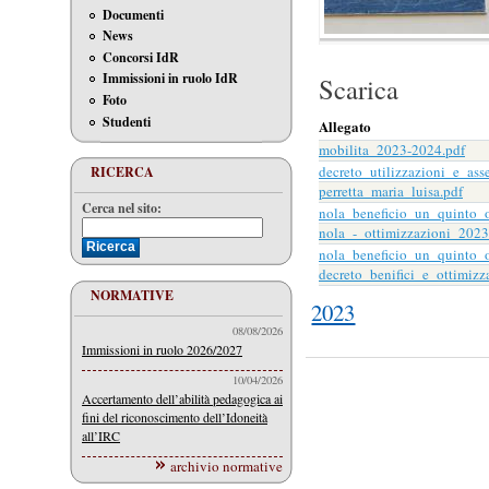
Documenti
News
Concorsi IdR
Immissioni in ruolo IdR
Scarica
Foto
Studenti
Allegato
mobilita_2023-2024.pdf
decreto_utilizzazioni_e_as
RICERCA
perretta_maria_luisa.pdf
Cerca nel sito:
nola_beneficio_un_quinto_o
nola_-_ottimizzazioni_2023
nola_beneficio_un_quinto_o
decreto_benifici_e_ottimizz
NORMATIVE
2023
08/08/2026
Immissioni in ruolo 2026/2027
10/04/2026
Accertamento dell’abilità pedagogica ai
fini del riconoscimento dell’Idoneità
all’IRC
archivio normative