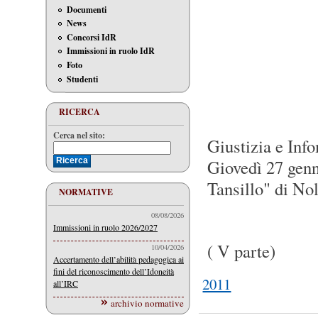
Documenti
News
Concorsi IdR
Immissioni in ruolo IdR
Foto
Studenti
RICERCA
Cerca nel sito:
Giustizia e Info
Giovedì 27 genn
Tansillo" di Nol
NORMATIVE
08/08/2026
Immissioni in ruolo 2026/2027
( V parte)
10/04/2026
Accertamento dell’abilità pedagogica ai
fini del riconoscimento dell’Idoneità
2011
all’IRC
archivio normative