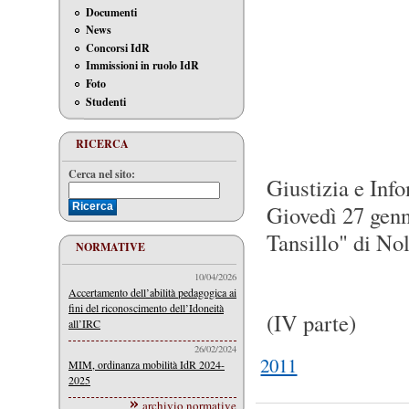
Documenti
News
Concorsi IdR
Immissioni in ruolo IdR
Foto
Studenti
RICERCA
Cerca nel sito:
Giustizia e Info
Giovedì 27 genn
Tansillo" di Nol
NORMATIVE
10/04/2026
Accertamento dell’abilità pedagogica ai
fini del riconoscimento dell’Idoneità
(IV parte)
all’IRC
26/02/2024
2011
MIM, ordinanza mobilità IdR 2024-
2025
archivio normative