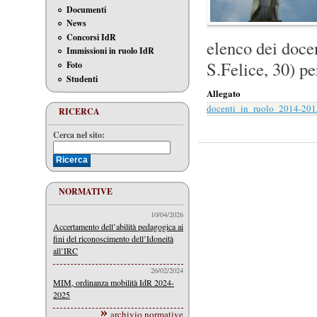
Documenti
News
Concorsi IdR
elenco dei doce
Immissioni in ruolo IdR
S.Felice, 30) p
Foto
Studenti
Allegato
docenti_in_ruolo_2014-201
RICERCA
Cerca nel sito:
NORMATIVE
10/04/2026
Accertamento dell’abilità pedagogica ai
fini del riconoscimento dell’Idoneità
all’IRC
26/02/2024
MIM, ordinanza mobilità IdR 2024-
2025
archivio normative