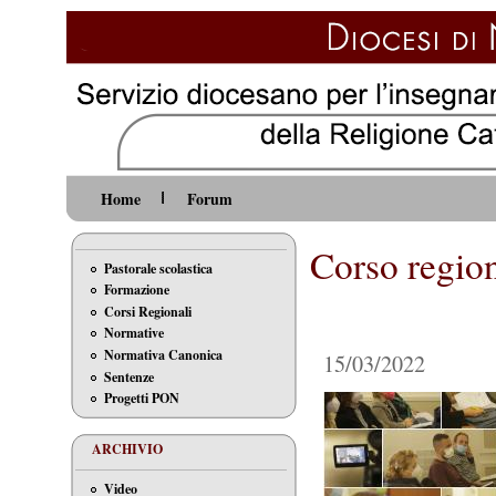
Home
Forum
Corso regio
Pastorale scolastica
Formazione
Corsi Regionali
Normative
Normativa Canonica
15/03/2022
Sentenze
Progetti PON
ARCHIVIO
Video