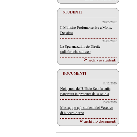
STUDENTI
28/05/2012
Il Ministro Profumo scrive a Mons.
Depalma
31/01/2012
La Speranza...in rete.Dirette
radiofoniche sul web
archivio studenti
DOCUMENTI
11/12/2020
Nola, nota dell'Ufficio Scuola sulla
riapertura in presenza della scuola
15/09/2020
Messaggio agli studenti del Vescovo
di Nocera-Sarno
archivio documenti