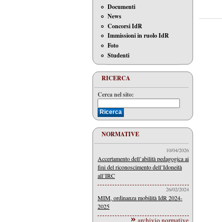
Documenti
News
Concorsi IdR
Immissioni in ruolo IdR
Foto
Studenti
RICERCA
Cerca nel sito:
NORMATIVE
10/04/2026
Accertamento dell’abilità pedagogica ai
fini del riconoscimento dell’Idoneità
all’IRC
26/02/2024
MIM, ordinanza mobilità IdR 2024-
2025
archivio normative