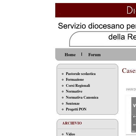
Home
Forum
Case
Pastorale scolastica
Formazione
Corsi Regionali
19/05/2
Normative
Normativa Canonica
Sentenze
Progetti PON
ARCHIVIO
Video